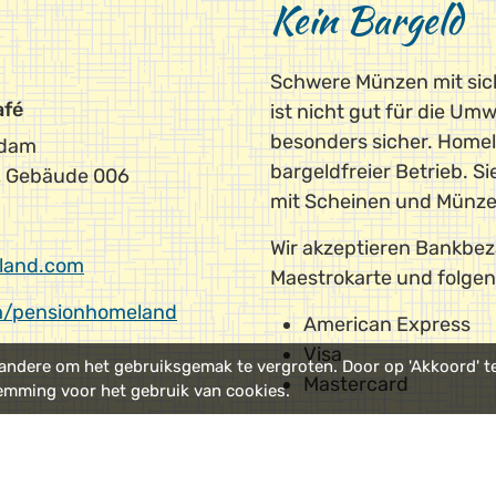
Kein Bargeld
Schwere Münzen mit si
afé
ist nicht gut für die Um
besonders sicher. Homel
rdam
bargeldfreier Betrieb. S
, Gebäude 006
mit Scheinen und Münze
Wir akzeptieren Bankbez
land.com
Maestrokarte und folgen
/pensionhomeland
American Express
Visa
ndere om het gebruiksgemak te vergroten. Door op 'Akkoord' te 
Mastercard
emming voor het gebruik van cookies.
erkehrsmittel
Route