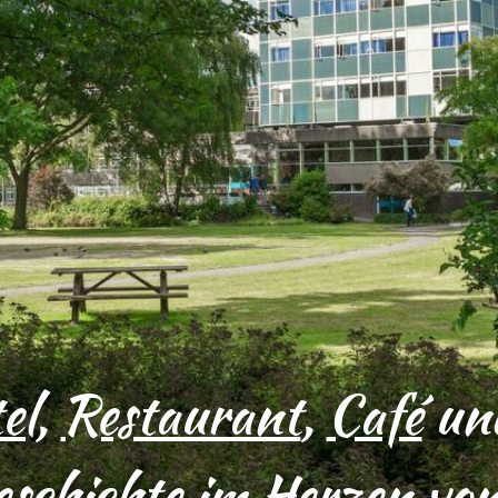
el
,
Restaurant
,
Café
und
eschichte im Herzen vo